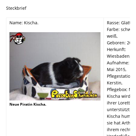
Steckbrief
Name: Kischa.
Rasse: Glattha
Farbe: schwar
weiß,
Geboren: 2008
Herkunft:
Wiesbaden,
Aufnahme: 30
Mai 2015,
Pflegestation:
Kerstin,
Pflegebox: Nr.
Kischa wird v
ihrer Loretta
Neue Piratin Kischa.
unterstützt.
Kischa humpel
sie hat Arthro
ihrem rechten