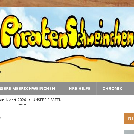
NSERE MEERSCHWEINCHEN
IHRE HILFE
CHRONIK
gungen
NEWS
nd Linus im Juli 2026
NEWS
0
NE
r 2. Halbjahr 2026
2026
 Lucky Bajwa
NEWS