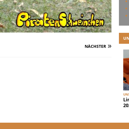
UN
NÄCHSTER
UNS
Li
20