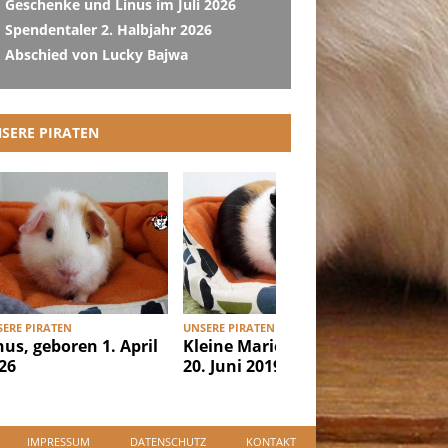
Geschenke und Linus im Juli 2026
Spendentaler 2. Halbjahr 2026
Abschied von Lucky Bajwa
SERE PIRATEN
ERE PIRATEN
UNSERE PIRATEN
UNSERE PI
nus, geboren 1. April
Kleine Marie, geboren
Ibiza, g
26
20. Juni 2019
Februar
IMPRESSUM
DATENSCHUTZ
KONTAKT