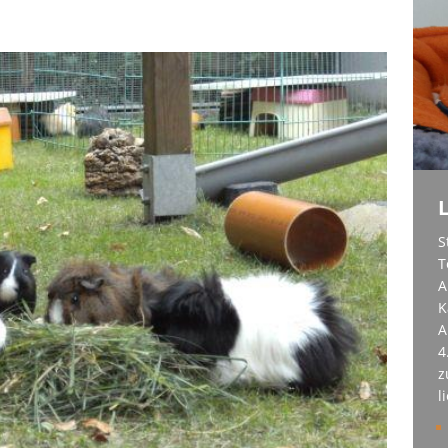
en 1. April 2026
UNSERE PIRATEN
L
S
T
A
K
A
4
z
l