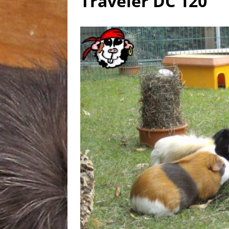
Traveler DC 120
[ 30. Juli 2026 ]
Linus, gebor