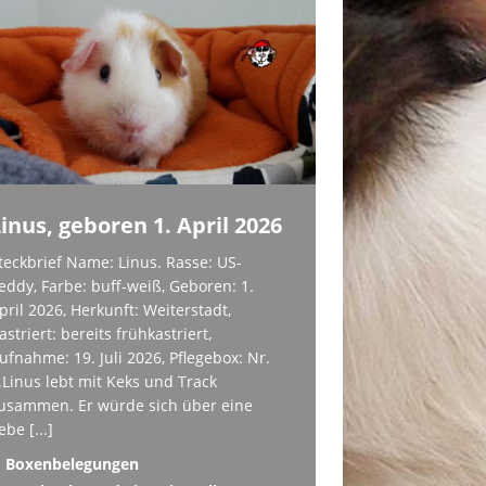
inus, geboren 1. April 2026
teckbrief Name: Linus. Rasse: US-
eddy, Farbe: buff-weiß, Geboren: 1.
pril 2026, Herkunft: Weiterstadt,
astriert: bereits frühkastriert,
ufnahme: 19. Juli 2026, Pflegebox: Nr.
.Linus lebt mit Keks und Track
usammen. Er würde sich über eine
iebe
[...]
Boxenbelegungen