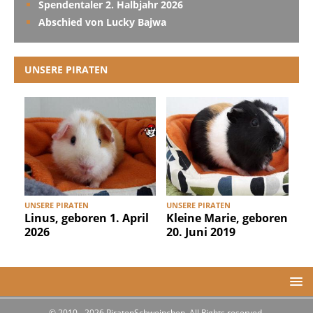
Spendentaler 2. Halbjahr 2026
Abschied von Lucky Bajwa
UNSERE PIRATEN
UNSERE PIRATEN
UNSERE PIRATEN
U
Linus, geboren 1. April
Kleine Marie, geboren
2026
20. Juni 2019
© 2010 - 2026 PiratenSchweinchen. All Rights reserved.