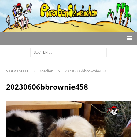
STARTSEITE
Medien
20230606bbrownie458
20230606bbrownie458