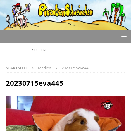
STARTSEITE
Medien
20230715eva445
20230715eva445