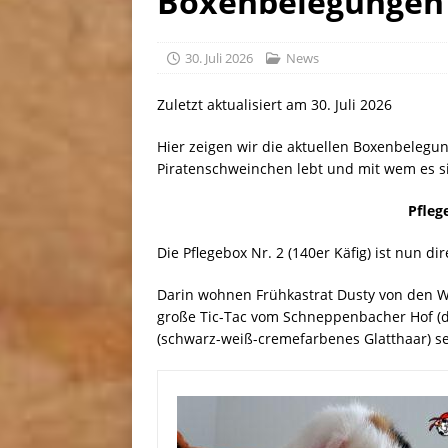
Boxenbelegungen
[ 30. Juli 2026 ]
Linus, gebor
30. Juli 2026
News
Zuletzt aktualisiert am 30. Juli 2026
Hier zeigen wir die aktuellen Boxenbelegu
Piratenschweinchen lebt und mit wem es sic
Pfleg
Die Pflegebox Nr. 2 (140er Käfig) ist nun d
Darin wohnen Frühkastrat Dusty von den We
große Tic-Tac vom Schneppenbacher Hof (d
(schwarz-weiß-cremefarbenes Glatthaar) s