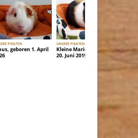
ERE PIRATEN
UNSERE PIRATEN
UNSERE PI
nus, geboren 1. April
Kleine Marie, geboren
Ibiza, g
26
20. Juni 2019
Februar