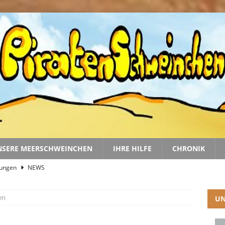
NSERE MEERSCHWEINCHEN
IHRE HILFE
CHRONIK
gungen
NEWS
nd Linus im Juli 2026
NEWS
en
UN
r 2. Halbjahr 2026
2026
 Lucky Bajwa
NEWS