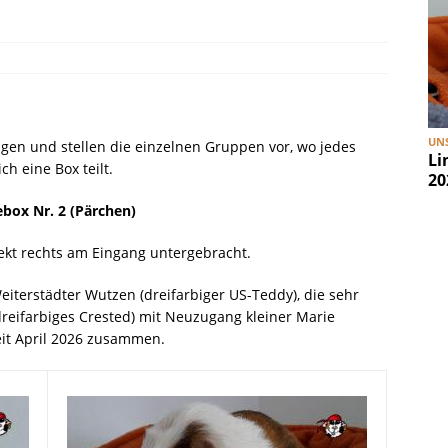
en 1. April 2026
UNSERE PIRATEN
UNS
ngen und stellen die einzelnen Gruppen vor, wo jedes
Li
h eine Box teilt.
20
ebox Nr. 2 (Pärchen)
irekt rechts am Eingang untergebracht.
iterstädter Wutzen (dreifarbiger US-Teddy), die sehr
reifarbiges Crested) mit Neuzugang kleiner Marie
eit April 2026 zusammen.