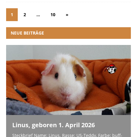
1
2
…
10
»
NEUE BEITRÄGE
Linus, geboren 1. April 2026
Steckbrief Name: Linus. Rasse: US-Teddy, Farbe: buff-