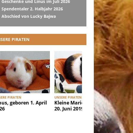
Geschenke und Linus im Juli 2026
Spendentaler 2. Halbjahr 2026
Abschied von Lucky Bajwa
SERE PIRATEN
ERE PIRATEN
UNSERE PIRATEN
UNSERE PI
nus, geboren 1. April
Kleine Marie, geboren
Ibiza, g
26
20. Juni 2019
Februar