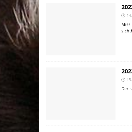
202
14
Miss 
sich
202
15.
Der 