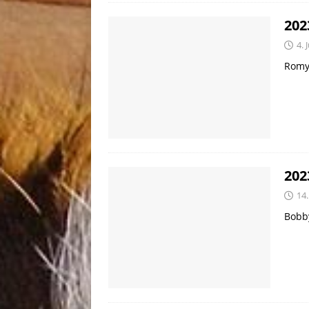
202
4. 
Romy 
202
14
Bobb