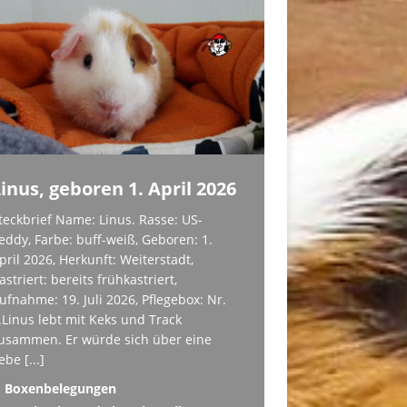
inus, geboren 1. April 2026
teckbrief Name: Linus. Rasse: US-
eddy, Farbe: buff-weiß, Geboren: 1.
pril 2026, Herkunft: Weiterstadt,
astriert: bereits frühkastriert,
ufnahme: 19. Juli 2026, Pflegebox: Nr.
.Linus lebt mit Keks und Track
usammen. Er würde sich über eine
iebe
[...]
Boxenbelegungen