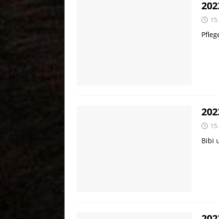
202
15.
Pfleg
202
15.
Bibi
202