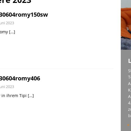
en 1. April 2026
UNSERE PIRATEN
30604romy150sw
Juni 2023
Romy
[…]
L
S
30604romy406
T
A
Juni 2023
K
 in ihrem Tipi
[…]
A
4
z
l