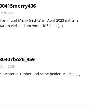
30415merry436
. Mai 2023
Hanni und Merry (rechts) im April 2023 mit teils
tbarem Verband am Vorderfüßchen
[…]
30407box6_959
 April 2023
schüchterne Timber und seine beiden Mädels
[…]