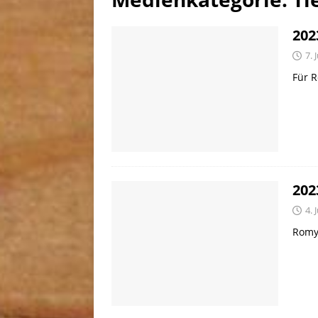
[ 30. Juli 2026 ]
Linus, gebor
202
7. 
Für 
202
4. 
Romy