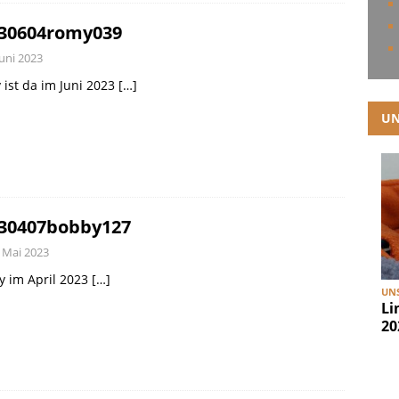
30604romy039
Juni 2023
ist da im Juni 2023
[…]
UN
30407bobby127
. Mai 2023
y im April 2023
[…]
UNS
Li
20