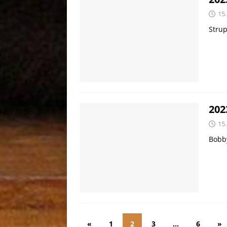
15.
Strup
202
15.
Bobb
«
1
2
3
…
6
»