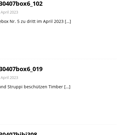
30407box6_102
 April 2023
ebox Nr. 5 zu dritt im April 2023
[…]
30407box6_019
 April 2023
 und Struppi beschützen Timber
[…]
30407bibi308