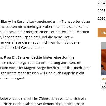
2024
2025
2026
 Blacky im Kuschelsack aneinander im Transporter ab zu
ähne passen nicht mehr ganz übereinander. Seine Zähne
d er bekam für morgen einen Termin, weil heute schon
UN
ter, liebt seinen Päppelbrei und die neue Trofu-
er wie alle anderen auch nicht wirklich. Von daher
runchmix bei Cavialand ab.
n. Frau Dr. Seitz entdeckte hinten eine dornige
 sie muss morgen zur Zahnsanierung anreisen. Bis
h kaum etwas im Magen. Sorge bereitet uns ihr „modriger“
gar nichts mehr fressen will und auch Päppeln nicht
äschen morgen!
UNS
Li
20
wieder Aidans chaotische Zähne, denn es hatte sich ein
in seinen Backenzähnen verklemmt, das er nicht mehr