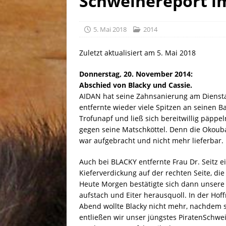
Schweinereport i
[ 30. Juli 2026 ]
Linus, gebor
5. Mai 2018
2014
Zuletzt aktualisiert am 5. Mai 2018
Donnerstag, 20. November 2014:
Abschied von Blacky und Cassie.
AIDAN hat seine Zahnsanierung am Diensta
entfernte wieder viele Spitzen an seinen
Trofunapf und ließ sich bereitwillig päppe
gegen seine Matschköttel. Denn die Okouba
war aufgebracht und nicht mehr lieferbar. 
Auch bei BLACKY entfernte Frau Dr. Seitz 
Kieferverdickung auf der rechten Seite, die
Heute Morgen bestätigte sich dann unsere B
aufstach und Eiter herausquoll. In der Hof
Abend wollte Blacky nicht mehr, nachdem s
entließen wir unser jüngstes PiratenSchwe