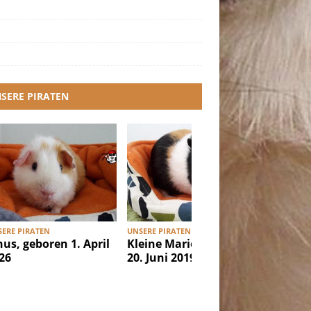
SERE PIRATEN
ERE PIRATEN
UNSERE PIRATEN
UNSERE PI
nus, geboren 1. April
Kleine Marie, geboren
Ibiza, g
26
20. Juni 2019
Februar