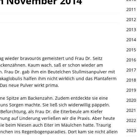
m November 2014
en 1. April 2026
UNSERE PIRATEN
2011
2012
2013
2014
2015
g wieder bravourös gemeistert und Frau Dr. Seitz
2016
 Backenzähnen. Kaum wach, saß er schon wieder am
2017
ln. Frau Dr. gab ihm ein Beutelchen Stullmisanpulver mit
kaglobulis halfen ihm nicht wirklich und das Plantaferm
2018
Das neue Pulver wirkt prima.
2019
eine Spitze am Backenzahn. Zudem entdeckte sie eine
2020
 uns Sorgen machte. Sie ließ sich widerwillig päppeln.
2021
efürchtung, als Frau Dr. die Eiterbeule am Kiefer
fnung auf Linderung verließen wir die Praxis. Aber heute
2022
ie beim Niesen auch Eiter im Mäulchen hatte. Traurig
2023
inchen ins Regenbogenparadies. Dort kam sie nicht allein