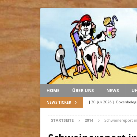
HOME
ÜBER UNS
NEWS
U
[ 30. Juli 2026 ]
Boxenbele
NEWS TICKER
[ 20. Juli 2026 ]
Geschenke u
STARTSEITE
2014
Schweinereport 
[ 20. Juli 2026 ]
Spendentale
[ 5. Juli 2026 ]
Abschied von