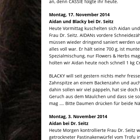
an, denn CASSIE folgte ihr heute.
Montag, 17. November 2014
Aidan und Blacky bei Dr. Seitz
Heute Vormittag kuschelten sich Aidan und
Frau Dr. Seitz. AIDANs vordere Schneidez
müssen wieder dringend saniert werden un
alles voll war. Er hält seine 700 g, ist mun
Spezialmischung, nur Flowers & Herbs mag 
holten wir Aidan heute noch schnell 1 kg C
BLACKY will seit gestern nichts mehr fresse
Zahnspitze an einem Backenzahn und auch
dahin sollen wir viel päppeln, hat sie doc
Geruch aus dem Mäulchen und dass sie so 
mag …. Bitte Daumen drücken für beide N
Montag, 3. November 2014
Aidan bei Dr. Seitz
Heute Morgen kontrollierte Frau Dr. Seitz 
getrockneter Pastinakenwürfel vom Trofu 