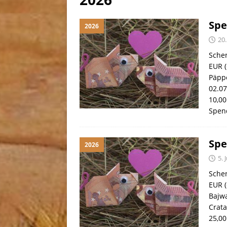
[ 30. Juli 2026 ]
Linus, gebor
Spe
2026
20.
Sche
EUR (
Päppe
02.0
10,00
Spe
Spe
2026
5. 
Sche
EUR (
Bajwa
Crata
25,0