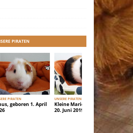
SERE PIRATEN
ERE PIRATEN
UNSERE PIRATEN
UNSERE PI
nus, geboren 1. April
Kleine Marie, geboren
Ibiza, g
26
20. Juni 2019
Februar