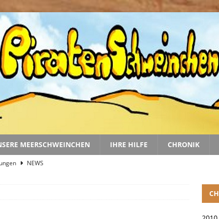
NSERE MEERSCHWEINCHEN
IHRE HILFE
CHRONIK
gungen
NEWS
nd Linus im Juli 2026
NEWS
CH
r 2. Halbjahr 2026
2026
 Lucky Bajwa
NEWS
2010