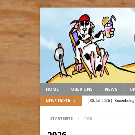
HOME
ÜBER UNS
NEWS
U
[ 30. Juli 2026 ]
Boxenbele
NEWS TICKER
[ 20. Juli 2026 ]
Geschenke u
STARTSEITE
2026
[ 20. Juli 2026 ]
Spendentale
[ 5. Juli 2026 ]
Abschied von
2026