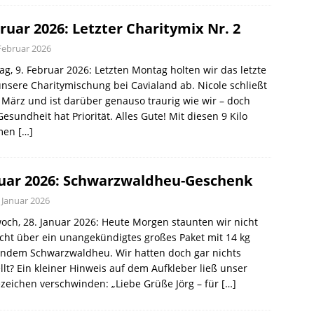
ruar 2026: Letzter Charitymix Nr. 2
 Februar 2026
g, 9. Februar 2026: Letzten Montag holten wir das letzte
nsere Charitymischung bei Cavialand ab. Nicole schließt
März und ist darüber genauso traurig wie wir – doch
Gesundheit hat Priorität. Alles Gute! Mit diesen 9 Kilo
men
[…]
uar 2026: Schwarzwaldheu-Geschenk
 Januar 2026
och, 28. Januar 2026: Heute Morgen staunten wir nicht
cht über ein unangekündigtes großes Paket mit 14 kg
endem Schwarzwaldheu. Wir hatten doch gar nichts
llt? Ein kleiner Hinweis auf dem Aufkleber ließ unser
zeichen verschwinden: „Liebe Grüße Jörg – für
[…]