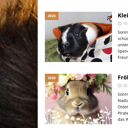
Kle
2026
19.
Sonnt
schüc
unter
Spen
Freu
Frö
2026
29
Sonnt
Nadia
Oster
Pirat
das W