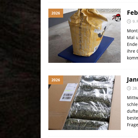
Feb
2026
9.
Monta
Mal u
Ende 
ihre 
kom
Jan
2026
28.
Mittw
schle
duft
beste
Frage