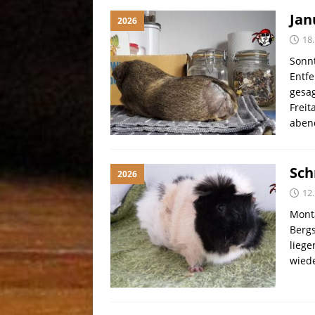
Jan
2026
18.
Sonnt
Entf
gesa
Frei
aben
Sch
2026
12.
Monta
Bergs
liege
wiede