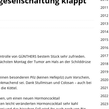
gesellschaftung klappt
en 1. April 2026
UNSERE PIRATEN
2011
2012
2013
2014
2015
2016
2017
ontrolle von GÜNTHERS bestem Stück sehr zufrieden.
s nächsten Montag der Tumor am Hals an der Schilddrüse
2018
2019
nen besonderen Pilz (keinen Hefepilz) zum Vorschein,
2020
ankmachend sei. Dank Stullmisan und Colosan – auch bei
2021
 die Köttel.
2022
en, um einen neuen Hormoncocktail
en leicht veränderten Hormoncocktail sehr kahl
2023
n) und das bisschen Fell wird ihr auch noch von Big