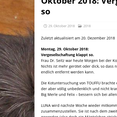
Oktober 2018: Ver
[ 30. Juli 2026 ]
Linus, gebor
so
29. Oktober 2018
2018
Zuletzt aktualisiert am 20. Dezember 2018
Montag, 29. Oktober 2018:
Vergesellschaftung klappt so.
Frau Dr. Seitz war heute Morgen bei der K
Nichts ist mehr gerötet oder dick, so das
endlich entfernt werden kann.
Die Kotuntersuchung von TOUFFU brachte ei
der aber völlig unbedenklich und nicht kr
Big Merle und Felix – bessern sich bei allen
LUNA wird nächste Woche wieder mitkomm
zusammenzustellen. Sie ist nach dem zweit
geworden (also doch ein Mäntelchen stricke