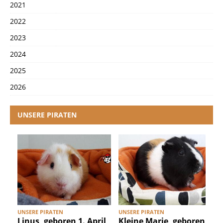
2021
2022
2023
2024
2025
2026
UNSERE PIRATEN
UNSERE PIRATEN
UNSERE PIRATEN
U
Linus, geboren 1. April
Kleine Marie, geboren