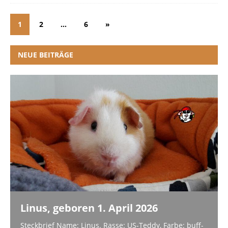
1
2
…
6
»
NEUE BEITRÄGE
Linus, geboren 1. April 2026
Steckbrief Name: Linus. Rasse: US-Teddy, Farbe: buff-