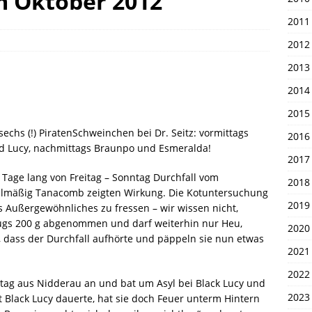
m Oktober 2012
en 1. April 2026
UNSERE PIRATEN
2011
2012
2013
2014
2015
echs (!) PiratenSchweinchen bei Dr. Seitz: vormittags
2016
nd Lucy, nachmittags Braunpo und Esmeralda!
2017
i Tage lang von Freitag – Sonntag Durchfall vom
2018
fallmäßig Tanacomb zeigten Wirkung. Die Kotuntersuchung
2019
s Außergewöhnliches zu fressen – wir wissen nicht,
 flugs 200 g abgenommen und darf weiterhin nur Heu,
2020
h, dass der Durchfall aufhörte und päppeln sie nun etwas
2021
2022
ag aus Nidderau an und bat um Asyl bei Black Lucy und
2023
 Black Lucy dauerte, hat sie doch Feuer unterm Hintern