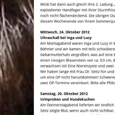
Wicki hat dann auch gleich ihre 2. Ladung
explodierter Handfeger mit ihrer Sturmfris
noch nicht flächendeckend. Die übrigen O
diesem Wochenende von ihrem Sommerquart
Mittwoch, 24. Oktober 2012
Ultraschall bei Inga und Lucy
Am Montagabend waren Inga und Lucy in Wei
Böhmer und wir kamen mit teils schockiere
Gebärmutterhals vergrößert, was auf eine 
einen riesigen Blasenstein von ca. 0,5 cm, 
verwachsen ist! Eine Nierenzyste und zwei 
Wir haben lange mit Frau Dr. Seitz hin un
um eine OP nicht herumkommen! Schwere
zwei OP-Termine vereinbart. Bitte alle Pföt
Samstag, 20. Oktober 2012
Urinproben und Hundekuchen
Am Donnerstagabend lieferten wir endlich 
Seitz zeigte Blut, wenn auch nicht sichtb