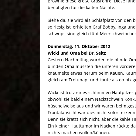
Brownie diese große Grasröhre. Diese fand
benötigten für die kalten Nächte.
Siehe da, sie wird als Schlafplatz von den
so riesig ist, erhielten Graf Bobby, Inga u
schwups sind gleich fünf Meerschweinchen 
Donnerstag, 11. Oktober 2012
Wicki und Oma bei Dr. Seitz
Gestern Nachmittag wurden die blinde Oma v
blinden Oma mussten die unteren vordere
knäumelte etwas herum beim Kauen. Kaum r
gleich am Trofunapf und kaute als ob nix g
Wicki ist trotz eines schlimmen Hautpilzes
obwohl sie bald einem Nacktschwein Konkur
büschelweise aus und wir waren beim gest
Frontalansicht war dies nicht sofort erkenn
Denn sie kratzt sich nicht, aber die kahle 
Ein kleiner Hauttumor im Nacken rückte d
nichts machen wollen/können.