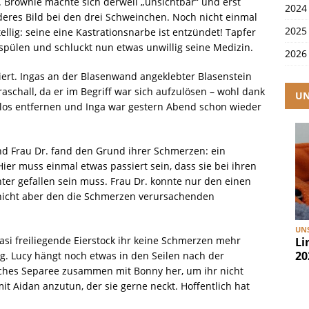
. Brownie machte sich derweil „unsichtbar“ und erst
2024
eres Bild bei den drei Schweinchen. Noch nicht einmal
2025
tellig: seine eine Kastrationsnarbe ist entzündet! Tapfer
 spülen und schluckt nun etwas unwillig seine Medizin.
2026
ert. Ingas an der Blasenwand angeklebter Blasenstein
aschall, da er im Begriff war sich aufzulösen – wohl dank
UN
elos entfernen und Inga war gestern Abend schon wieder
und Frau Dr. fand den Grund ihrer Schmerzen: ein
ier muss einmal etwas passiert sein, dass sie bei ihren
ter gefallen sein muss. Frau Dr. konnte nur den einen
 nicht aber den die Schmerzen verursachenden
UNS
asi freiliegende Eierstock ihr keine Schmerzen mehr
Li
20
ng. Lucy hängt noch etwas in den Seilen nach der
iches Separee zusammen mit Bonny her, um ihr nicht
it Aidan anzutun, der sie gerne neckt. Hoffentlich hat