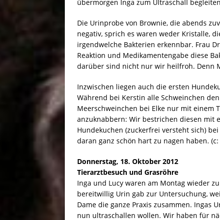
übermorgen Inga zum Ultraschall begleiten
Die Urinprobe von Brownie, die abends zuv
negativ, sprich es waren weder Kristalle, 
irgendwelche Bakterien erkennbar. Frau Dr.
Reaktion und Medikamentengabe diese Bakt
darüber sind nicht nur wir heilfroh. Denn M
Inzwischen liegen auch die ersten Hunde
Während bei Kerstin alle Schweinchen den
Meerschweinchen bei Elke nur mit einem T
anzuknabbern: Wir bestrichen diesen mit 
Hundekuchen (zuckerfrei versteht sich) be
daran ganz schön hart zu nagen haben. (c:
Donnerstag, 18. Oktober 2012
Tierarztbesuch und Grasröhre
Inga und Lucy waren am Montag wieder zur
bereitwillig Urin gab zur Untersuchung, weig
Dame die ganze Praxis zusammen. Ingas Urin
nun ultraschallen wollen. Wir haben für n