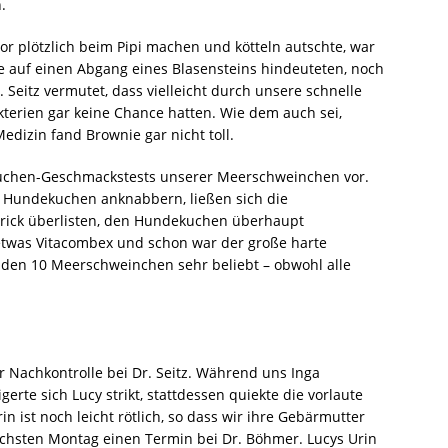
.
or plötzlich beim Pipi machen und kötteln autschte, war
die auf einen Abgang eines Blasensteins hindeuteten, noch
 Seitz vermutet, dass vielleicht durch unsere schnelle
erien gar keine Chance hatten. Wie dem auch sei,
edizin fand Brownie gar nicht toll.
kuchen-Geschmackstests unserer Meerschweinchen vor.
 Hundekuchen anknabbern, ließen sich die
rick überlisten, den Hundekuchen überhaupt
etwas Vitacombex und schon war der große harte
i den 10 Meerschweinchen sehr beliebt – obwohl alle
 Nachkontrolle bei Dr. Seitz. Während uns Inga
erte sich Lucy strikt, stattdessen quiekte die vorlaute
 ist noch leicht rötlich, so dass wir ihre Gebärmutter
ächsten Montag einen Termin bei Dr. Böhmer. Lucys Urin