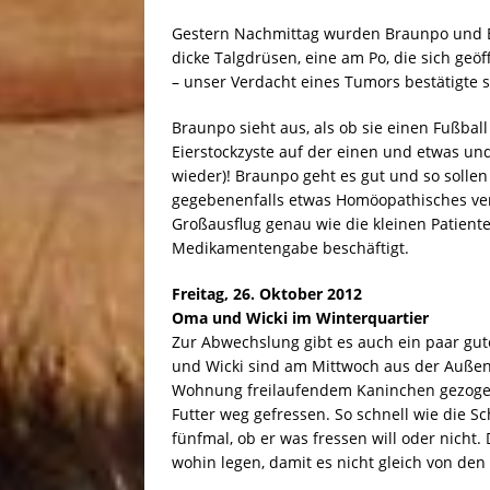
Gestern Nachmittag wurden Braunpo und Esm
dicke Talgdrüsen, eine am Po, die sich geö
– unser Verdacht eines Tumors bestätigte s
Braunpo sieht aus, als ob sie einen Fußball 
Eierstockzyste auf der einen und etwas und
wieder)! Braunpo geht es gut und so sollen
gegebenenfalls etwas Homöopathisches ver
Großausflug genau wie die kleinen Patiente
Medikamentengabe beschäftigt.
Freitag, 26. Oktober 2012
Oma und Wicki im Winterquartier
Zur Abwechslung gibt es auch ein paar gu
und Wicki sind am Mittwoch aus der Außenh
Wohnung freilaufendem Kaninchen gezogen
Futter weg gefressen. So schnell wie die Sc
fünfmal, ob er was fressen will oder nicht
wohin legen, damit es nicht gleich von den