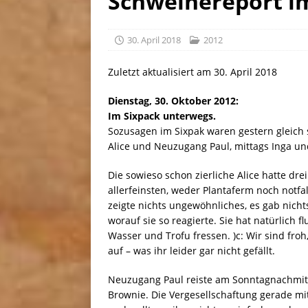
Schweinereport i
[ 30. Juli 2026 ]
Linus, gebor
30. April 2018
2012
Zuletzt aktualisiert am 30. April 2018
Dienstag, 30. Oktober 2012:
Im Sixpack unterwegs.
Sozusagen im Sixpak waren gestern gleich s
Alice und Neuzugang Paul, mittags Inga u
Die sowieso schon zierliche Alice hatte dre
allerfeinsten, weder Plantaferm noch not
zeigte nichts ungewöhnliches, es gab nicht
worauf sie so reagierte. Sie hat natürlich
Wasser und Trofu fressen. )c: Wir sind fro
auf – was ihr leider gar nicht gefällt.
Neuzugang Paul reiste am Sonntagnachmitt
Brownie. Die Vergesellschaftung gerade mit