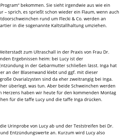
 „Program“ bekommen. Sie sieht irgendwie aus wie ein
ur – sprich, es sprießt schon wieder ein Flaum, wenn auch
utdoorschweinchen rund um Flecki & Co. werden an
ier in die sogenannte Kaltstallhaltung umziehen.
terstadt zum Ultraschall in der Praxis von Frau Dr.
nden Ergebnissen heim: bei Lucy ist der
Entzündung in der Gebärmutter schließen lässt. Inga hat
der an der Blasenwand klebt und ggf. mit dieser
große Ovarialzysten sind da eher zweitrangig bei Inga.
d her überlegt, was tun. Aber beide Schweinchen werden
n Herzens haben wir heute für den kommenden Montag
chen für die taffe Lucy und die taffe Inga drücken.
die Urinprobe von Lucy ab und der Teststreifen bei Dr.
ar, und Entzündungswerte an. Kurzum wird Lucy also