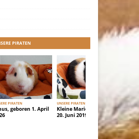
SERE PIRATEN
ERE PIRATEN
UNSERE PIRATEN
UNSERE PI
nus, geboren 1. April
Kleine Marie, geboren
Ibiza, g
26
20. Juni 2019
Februar