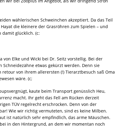
en wir bei Zooplus im Angebot, als wir dringend Stroh
 beiden wählerischen Schweinchen akzeptiert. Da das Teil
nd Hayat die kleinere der Grasröhren zum Spielen – und
damit glücklich. (c:
on Elke und Wicki bei Dr. Seitz vorstellig. Bei der
n Schneidezähne etwas gekürzt werden. Denn sie
etour von ihrem allerersten (!) Tierarztbesuch saß Oma
ewesen wäre. (c;
 pupsvergnügt, kaute beim Transport genüsslich Heu,
renz macht. Ihr geht das Fell am Rücken derzeit
rigen TÜV regelrecht erschrocken. Denn von der
bar! Wie wir richtig vermuteten, sind es keine Milben.
Haut ist natürlich sehr empfindlich, das arme Mäuschen.
abei in den Hintergrund, an dem wir momentan noch