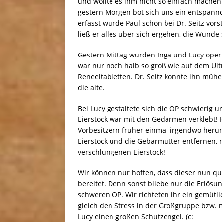
und wollte es ihm nicht so einfach machen
gestern Morgen bot sich uns ein entspannd
erfasst wurde Paul schon bei Dr. Seitz vors
ließ er alles über sich ergehen, die Wunde
Gestern Mittag wurden Inga und Lucy operi
war nur noch halb so groß wie auf dem Ultr
Reneeltabletten. Dr. Seitz konnte ihn müh
die alte.
Bei Lucy gestaltete sich die OP schwierig 
Eierstock war mit den Gedärmen verklebt! H
Vorbesitzern früher einmal irgendwo herun
Eierstock und die Gebärmutter entfernen,
verschlungenen Eierstock!
Wir können nur hoffen, dass dieser nun qu
bereitet. Denn sonst bliebe nur die Erlösu
schweren OP. Wir richteten ihr ein gemütl
gleich den Stress in der Großgruppe bzw. m
Lucy einen großen Schutzengel. (c: