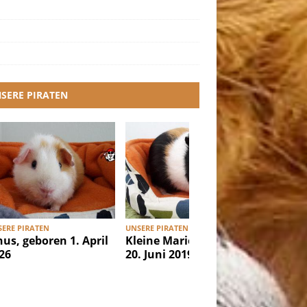
SERE PIRATEN
ERE PIRATEN
UNSERE PIRATEN
UNSERE PI
nus, geboren 1. April
Kleine Marie, geboren
Ibiza, g
26
20. Juni 2019
Februar