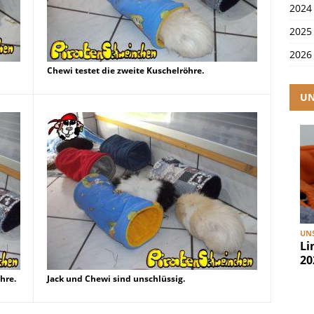
2024
2025
2026
Chewi testet die zweite Kuschelröhre.
UN
UNS
Li
20
hre.
Jack und Chewi sind unschlüssig.