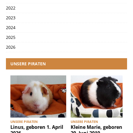
2022
2023
2024
2025
2026
UNSERE PIRATEN
UNSERE PIRATEN
UNSERE PIRATEN
U
Linus, geboren 1. April
Kleine Marie, geboren
2026
20. Juni 2019