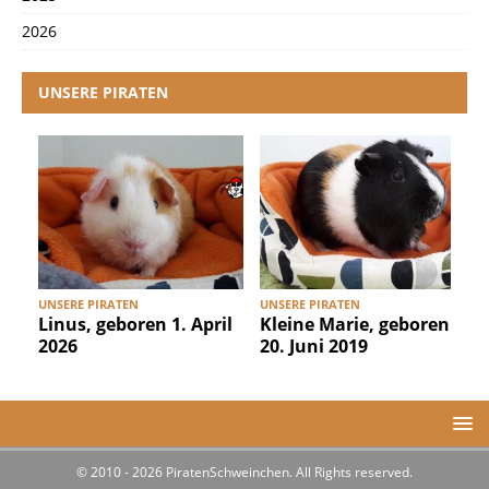
2026
UNSERE PIRATEN
UNSERE PIRATEN
UNSERE PIRATEN
U
Linus, geboren 1. April
Kleine Marie, geboren
2026
20. Juni 2019
© 2010 - 2026 PiratenSchweinchen. All Rights reserved.