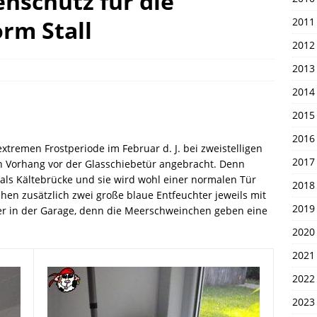
nschutz für die
en 1. April 2026
UNSERE PIRATEN
rm Stall
2011
2012
2013
2014
2015
2016
extremen Frostperiode im Februar d. J. bei zweistelligen
2017
 Vorhang vor der Glasschiebetür angebracht. Denn
 als Kältebrücke und sie wird wohl einer normalen Tür
2018
en zusätzlich zwei große blaue Entfeuchter jeweils mit
2019
ner in der Garage, denn die Meerschweinchen geben eine
2020
2021
2022
2023