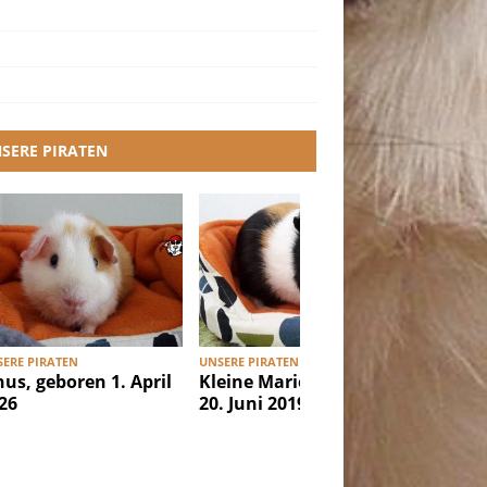
SERE PIRATEN
ERE PIRATEN
UNSERE PIRATEN
UNSERE PI
nus, geboren 1. April
Kleine Marie, geboren
Ibiza, g
26
20. Juni 2019
Februar