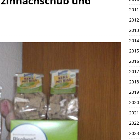
izinnachschub und
en 1. April 2026
UNSERE PIRATEN
2011
2012
2013
2014
2015
2016
2017
2018
2019
2020
2021
2022
2023