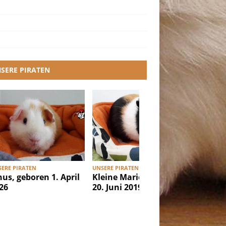
SERE PIRATEN
ERE PIRATEN
UNSERE PIRATEN
UNSERE PI
nus, geboren 1. April
Kleine Marie, geboren
Ibiza, g
26
20. Juni 2019
Februar