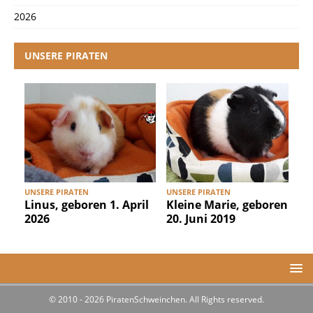
2026
UNSERE PIRATEN
UNSERE PIRATEN
UNSERE PIRATEN
U
Linus, geboren 1. April
Kleine Marie, geboren
2026
20. Juni 2019
© 2010 - 2026 PiratenSchweinchen. All Rights reserved.