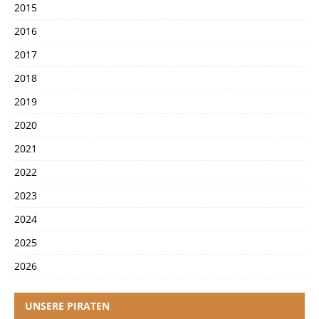
2015
2016
2017
2018
2019
2020
2021
2022
2023
2024
2025
2026
UNSERE PIRATEN