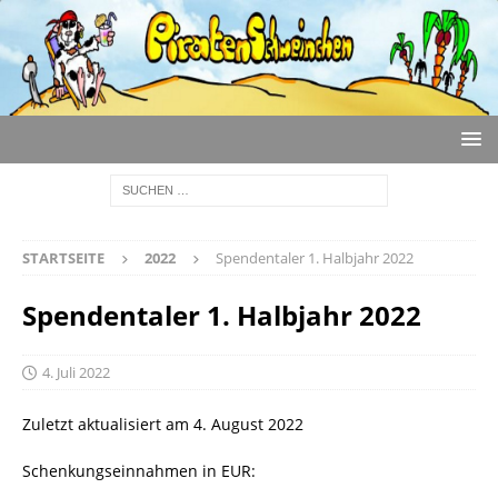
STARTSEITE
2022
Spendentaler 1. Halbjahr 2022
Spendentaler 1. Halbjahr 2022
4. Juli 2022
Zuletzt aktualisiert am 4. August 2022
Schenkungseinnahmen in EUR: