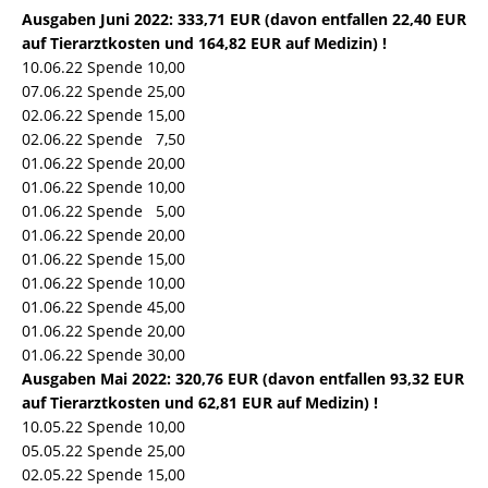
Ausgaben Juni 2022: 333,71 EUR (davon entfallen 22,40 EUR
auf Tierarztkosten und 164,82 EUR auf Medizin) !
10.06.22 Spende 10,00
07.06.22 Spende 25,00
02.06.22 Spende 15,00
02.06.22 Spende 7,50
01.06.22 Spende 20,00
01.06.22 Spende 10,00
01.06.22 Spende 5,00
01.06.22 Spende 20,00
01.06.22 Spende 15,00
01.06.22 Spende 10,00
01.06.22 Spende 45,00
01.06.22 Spende 20,00
01.06.22 Spende 30,00
Ausgaben Mai 2022: 320,76 EUR (davon entfallen 93,32 EUR
auf Tierarztkosten und 62,81 EUR auf Medizin) !
10.05.22 Spende 10,00
05.05.22 Spende 25,00
02.05.22 Spende 15,00