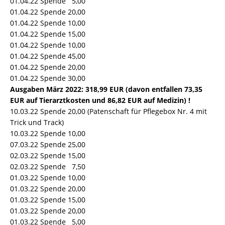
01.04.22 Spende 5,00
01.04.22 Spende 20,00
01.04.22 Spende 10,00
01.04.22 Spende 15,00
01.04.22 Spende 10,00
01.04.22 Spende 45,00
01.04.22 Spende 20,00
01.04.22 Spende 30,00
Ausgaben März 2022: 318,99 EUR (davon entfallen 73,35
EUR auf Tierarztkosten und 86,82 EUR auf Medizin) !
10.03.22 Spende 20,00 (Patenschaft für Pflegebox Nr. 4 mit
Trick und Track)
10.03.22 Spende 10,00
07.03.22 Spende 25,00
02.03.22 Spende 15,00
02.03.22 Spende 7,50
01.03.22 Spende 10,00
01.03.22 Spende 20,00
01.03.22 Spende 15,00
01.03.22 Spende 20,00
01.03.22 Spende 5,00