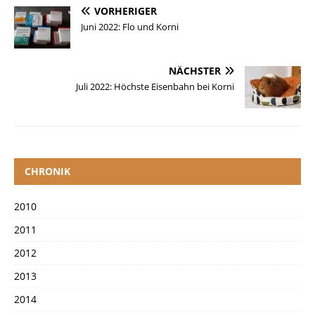
VORHERIGER
Juni 2022: Flo und Korni
NÄCHSTER
Juli 2022: Höchste Eisenbahn bei Korni
CHRONIK
2010
2011
2012
2013
2014