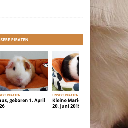
SERE PIRATEN
ERE PIRATEN
UNSERE PIRATEN
UNSERE PI
nus, geboren 1. April
Kleine Marie, geboren
Ibiza, g
26
20. Juni 2019
Februar