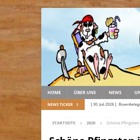
HOME
ÜBER UNS
NEWS
U
[ 30. Juli 2026 ]
Boxenbele
NEWS TICKER
[ 20. Juli 2026 ]
Geschenke u
STARTSEITE
2020
Schöne Pfingsten
[ 20. Juli 2026 ]
Spendentale
[ 5. Juli 2026 ]
Abschied von