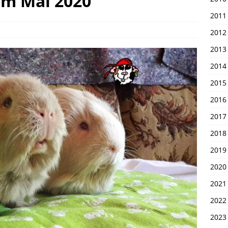
im Mai 2020
en 1. April 2026
UNSERE PIRATEN
2011
2012
2013
2014
2015
2016
2017
2018
2019
2020
2021
2022
2023