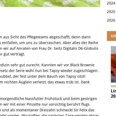
2024
2025
2026
UN
 aus Sicht des Pflegeteams abgeschafft, denn dann
s einfallen, um uns zu überraschen. Aber alles der Reihe
 wir auf Anraten von Frau Dr. Seitz Digitalis D6-Globulis
r gut verträgt.
izin sehr gut zurecht. Kannten wir vor Black Brownie
setz der Serie wohl nun bei Tapsy wieder zugeschlagen.
ubbel, der fest unter dem Bauch von Tapsy sitzt!
rechten Äuglein verletzt, das etwas trüb ist. Dank
UNS
Li
20
das morgendliche Nassfutter-Frühstück und beim gestrigen
 wir mit einer Pinzette nur vorsichtig berührt flugs
n und als momentaner Dreizahn schmeckt Sir Felix das
pfel wieder. Wir hoffen, die nächsten Tage werden etwas