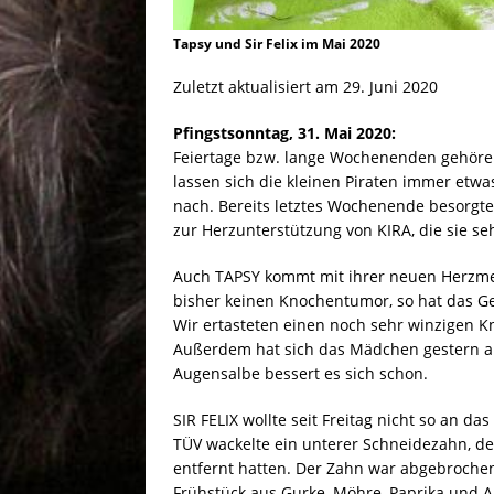
Tapsy und Sir Felix im Mai 2020
Zuletzt aktualisiert am 29. Juni 2020
Pfingstsonntag, 31. Mai 2020:
Feiertage bzw. lange Wochenenden gehören
lassen sich die kleinen Piraten immer etwa
nach. Bereits letztes Wochenende besorgten
zur Herzunterstützung von KIRA, die sie seh
Auch TAPSY kommt mit ihrer neuen Herzmed
bisher keinen Knochentumor, so hat das Ge
Wir ertasteten einen noch sehr winzigen Kn
Außerdem hat sich das Mädchen gestern am 
Augensalbe bessert es sich schon.
SIR FELIX wollte seit Freitag nicht so an 
TÜV wackelte ein unterer Schneidezahn, den
entfernt hatten. Der Zahn war abgebroche
Frühstück aus Gurke, Möhre, Paprika und A