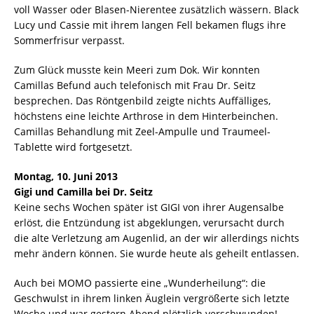
voll Wasser oder Blasen-Nierentee zusätzlich wässern. Black
Lucy und Cassie mit ihrem langen Fell bekamen flugs ihre
Sommerfrisur verpasst.
Zum Glück musste kein Meeri zum Dok. Wir konnten
Camillas Befund auch telefonisch mit Frau Dr. Seitz
besprechen. Das Röntgenbild zeigte nichts Auffälliges,
höchstens eine leichte Arthrose in dem Hinterbeinchen.
Camillas Behandlung mit Zeel-Ampulle und Traumeel-
Tablette wird fortgesetzt.
Montag, 10. Juni 2013
Gigi und Camilla bei Dr. Seitz
Keine sechs Wochen später ist GIGI von ihrer Augensalbe
erlöst, die Entzündung ist abgeklungen, verursacht durch
die alte Verletzung am Augenlid, an der wir allerdings nichts
mehr ändern können. Sie wurde heute als geheilt entlassen.
Auch bei MOMO passierte eine „Wunderheilung“: die
Geschwulst in ihrem linken Äuglein vergrößerte sich letzte
Woche und war gestern Abend plötzlich verschwunden!